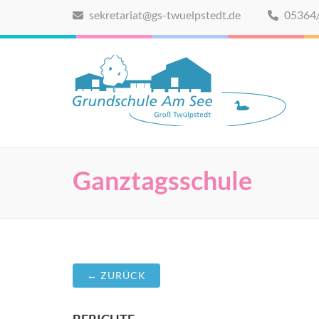
Zum
sekretariat@gs-twuelpstedt.de
05364
Inhalt
springen
(Eingabetaste
drücken)
Grundschule Am See
Website der Grundschule Am See in Groß Twülpstedt
Ganztagsschule
← ZURÜCK