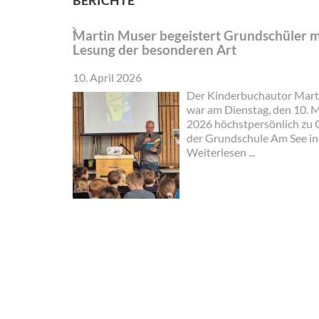
BERICHTE
Martin Muser begeistert Grundschüler m
Lesung der besonderen Art
10. April 2026
Der Kinderbuchautor Mart
war am Dienstag, den 10. 
2026 höchstpersönlich zu 
der Grundschule Am See i
Twülpstedt und bot den Ki
Weiterlesen ...
eine Lesung der besonderen
Herr Muser war extra aus B
angereist und übernachtet
Sisbeck. Mit seinem Klapp
machte er sich dann am Mo
dem Weg in die Grundschu
See.