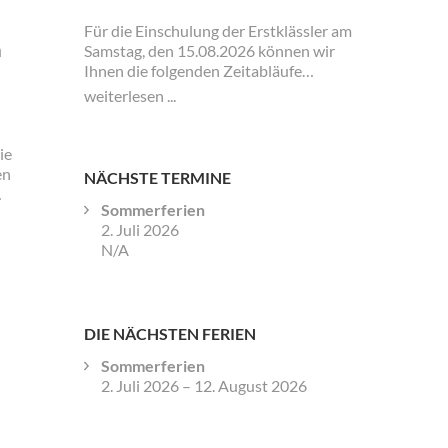
Für die Einschulung der Erstklässler am
n
Samstag, den 15.08.2026 können wir
Ihnen die folgenden Zeitabläufe
bekanntgeben. Für die Klassen 1a und
weiterlesen ...
1b sowie 1c und 1d gibt es jeweils
eigene Zeiten und Veranstaltungen.
ie
en
NÄCHSTE TERMINE
Sommerferien
talien
2. Juli 2026
e“
N/A
DIE NÄCHSTEN FERIEN
Sommerferien
2. Juli 2026
–
12. August 2026