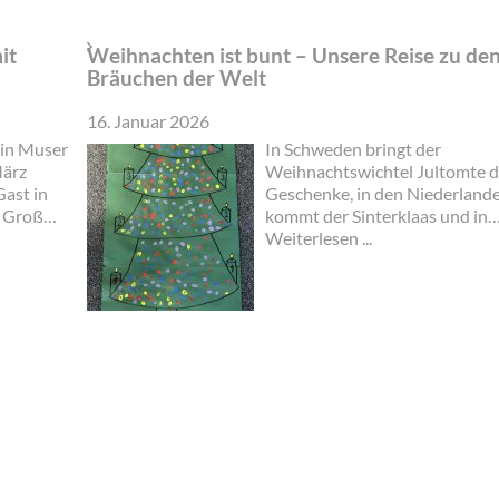
it
Weihnachten ist bunt – Unsere Reise zu de
Bräuchen der Welt
16. Januar 2026
in Muser
In Schweden bringt der
März
Weihnachtswichtel Jultomte d
Gast in
Geschenke, in den Niederland
n Groß
kommt der Sinterklaas und in
ndern
England Father Christmas. In I
Weiterlesen ...
 Art.
wünscht man sich „Buon Natal
erlin
und in Australien „Merry
e in Groß
Christmas“…
rad
rgen auf
le Am