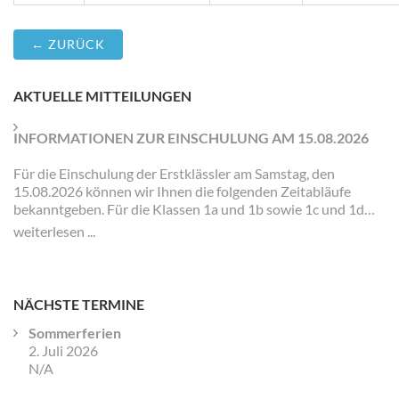
← ZURÜCK
AKTUELLE MITTEILUNGEN
INFORMATIONEN ZUR EINSCHULUNG AM 15.08.2026
Für die Einschulung der Erstklässler am Samstag, den
15.08.2026 können wir Ihnen die folgenden Zeitabläufe
bekanntgeben. Für die Klassen 1a und 1b sowie 1c und 1d
gibt es jeweils eigene Zeiten und Veranstaltungen.
weiterlesen ...
NÄCHSTE TERMINE
Sommerferien
2. Juli 2026
N/A