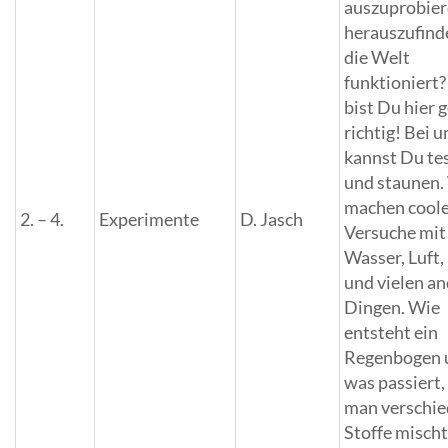
auszuprobier
herauszufind
die Welt
funktioniert
bist Du hier 
richtig! Bei u
kannst Du te
und staunen.
machen cool
2. – 4.
Experimente
D. Jasch
Versuche mit
Wasser, Luft,
und vielen a
Dingen. Wie
entsteht ein
Regenbogen 
was passiert
man verschi
Stoffe mischt