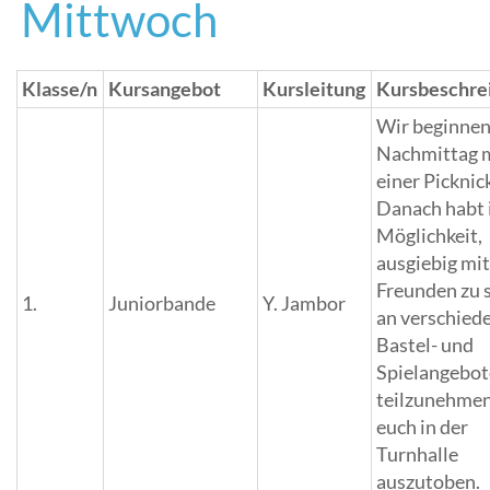
Mittwoch
Klasse/n
Kursangebot
Kursleitung
Kursbeschre
Wir beginnen
Nachmittag 
einer Picknic
Danach habt i
Möglichkeit,
ausgiebig mi
Freunden zu s
1.
Juniorbande
Y. Jambor
an verschied
Bastel- und
Spielangebo
teilzunehmen
euch in der
Turnhalle
auszutoben.