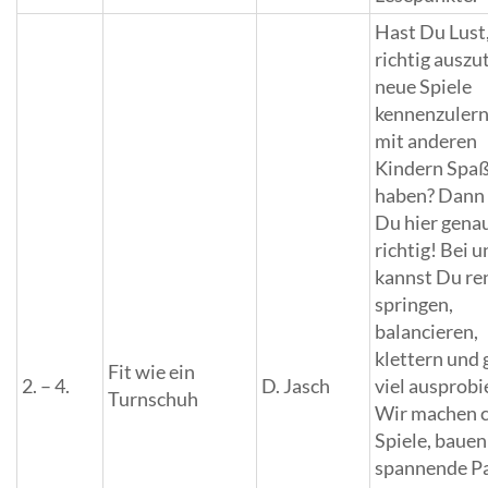
Hast Du Lust
richtig auszu
neue Spiele
kennenzuler
mit anderen
Kindern Spaß
haben? Dann 
Du hier gena
richtig! Bei u
kannst Du re
springen,
balancieren,
klettern und 
Fit wie ein
2. – 4.
D. Jasch
viel ausprobi
Turnschuh
Wir machen 
Spiele, bauen
spannende P