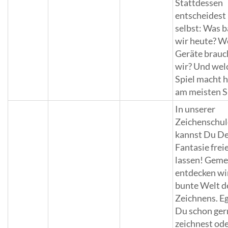
Stattdessen
entscheidest
selbst: Was 
wir heute? W
Geräte brau
wir? Und wel
Spiel macht 
am meisten 
In unserer
Zeichenschul
kannst Du De
Fantasie frei
lassen! Gem
entdecken wi
bunte Welt d
Zeichnens. Eg
Du schon ger
zeichnest ode