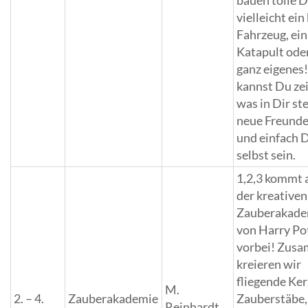
bauen tolle D
vielleicht ein
Fahrzeug, ein
Katapult ode
ganz eigenes!
kannst Du ze
was in Dir ste
neue Freunde
und einfach 
selbst sein.
1,2,3 kommt a
der kreativen
Zauberakade
von Harry Po
vorbei! Zus
kreieren wir
fliegende Ker
M.
2. – 4.
Zauberakademie
Zauberstäbe,
Reinhardt