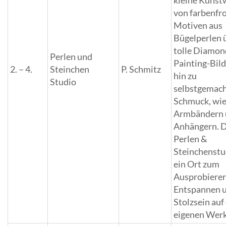
kleine Kunst
von farbenfr
Motiven aus
Bügelperlen 
tolle Diamon
Perlen und
Painting-Bild
2. – 4.
Steinchen
P. Schmitz
hin zu
Studio
selbstgemac
Schmuck, wi
Armbändern
Anhängern. 
Perlen &
Steinchenstud
ein Ort zum
Ausprobieren
Entspannen 
Stolzsein auf
eigenen Werk