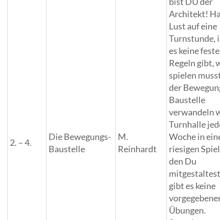
bist DU der
Architekt! H
Lust auf eine
Turnstunde, i
es keine fest
Regeln gibt,
spielen musst
der Bewegun
Baustelle
verwandeln w
Turnhalle jed
Die Bewegungs-
M.
Woche in ein
2. – 4.
Baustelle
Reinhardt
riesigen Spiel
den Du
mitgestaltest
gibt es keine
vorgegebene
Übungen.