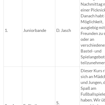
Nachmittag 
einer Picknic
Danach habt i
Möglichkeit,
ausgiebig mi
1.
Juniorbande
D. Jasch
Freunden zu 
oder an
verschieden
Bastel- und
Spielangebo
teilzunehmen
Dieser Kurs r
sich an Mädc
und Jungen, 
Spaß am
Fußballspiel
haben. Wir ü
S.