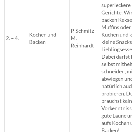
superleckere
Gerichte: Wi
backen Kekse
Muffins oder
P. Schmitz
Kochen und
Kuchen und 
2. – 4.
M.
Backen
kleine Snack
Reinhardt
Lieblingsesse
Dabei darfst
selbst mithel
schneiden, m
abwiegen un
natürlich auc
probieren. D
brauchst kei
Vorkenntniss
gute Laune u
aufs Kochen 
Backen!