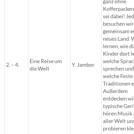
ganz ohne
Kofferpacke
sei dabei! Je
besuchen wir
gemeinsam e
neues Land. 
lernen, wie d
Kinder dort l
Eine Reise um
welche Sprac
2. – 4.
Y. Jambor
die Welt
sprechen un
welche Feste
Traditionen e
Außerdem
entdecken wi
typische Geri
hören Musik 
aller Welt un
probieren kle