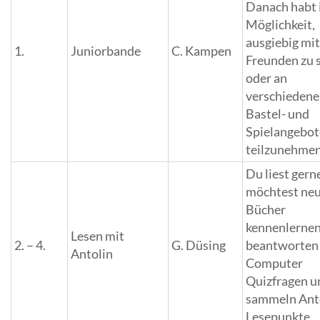
Danach habt i
Möglichkeit,
ausgiebig mi
1.
Juniorbande
C. Kampen
Freunden zu 
oder an
verschieden
Bastel- und
Spielangebo
teilzunehmen
Du liest gern
möchtest ne
Bücher
kennenlernen
Lesen mit
2. – 4.
G. Düsing
beantworten
Antolin
Computer
Quizfragen u
sammeln Ant
Lesepunkte.