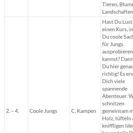
Tieren, Blum
Landschaften
Hast Du Lust
einen Kurs, i
Du coole Sac
für Jungs
ausprobiere
kannst? Dann
Du hier gena
richtig! Es e
Dich viele
spannende
Abenteuer. W
schnitzen
2. – 4.
Coole Jungs
C. Kampen
gemeinsam m
Holz, tüfteln
kniffligen Id