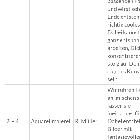
passenden F
und wirst se
Ende entsteh
richtig cooles
Dabei kanns
ganz entspan
arbeiten, Dic
konzentriere
stolz auf Dei
eigenes Kun
sein.
Wir rühren F
an, mischen s
lassen sie
ineinander fl
2. – 4.
Aquarellmalerei
R. Müller
Dabei entste
Bilder mit
fantasievolle