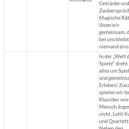
Getränke un
Zaubersprüc
Magische Rät
lösen wir
gemeinsam, 
bei uns bleib
niemand ein
In der „Welt 
Spiele“ dreht
alles um Spie
und gemeins
Erleben! Zu
spielen wir b
Klassiker wi
Mensch ärger
nicht, Lotti K
und Quartett
Neben den