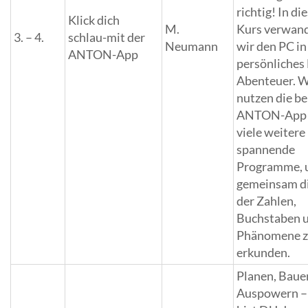
richtig! In d
Klick dich
M.
Kurs verwan
3. – 4.
schlau-mit der
Neumann
wir den PC in
ANTON-App
persönliches 
Abenteuer. W
nutzen die b
ANTON-App
viele weitere
spannende
Programme,
gemeinsam d
der Zahlen,
Buchstaben 
Phänomene 
erkunden.
Planen, Baue
Auspowern –