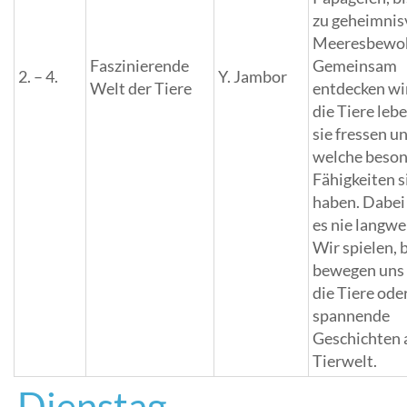
zu geheimnis
Meeresbewo
Faszinierende
Gemeinsam
2. – 4.
Y. Jambor
Welt der Tiere
entdecken wi
die Tiere leb
sie fressen u
welche beso
Fähigkeiten s
haben. Dabei
es nie langwei
Wir spielen, 
bewegen uns
die Tiere ode
spannende
Geschichten 
Tierwelt.
Dienstag