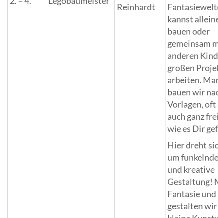
2. – 4.
Legobaumeister
Reinhardt
Fantasiewelt
kannst allein
bauen oder
gemeinsam m
anderen Kind
großen Proje
arbeiten. M
bauen wir na
Vorlagen, oft
auch ganz frei
wie es Dir gef
Hier dreht sic
um funkelnde
und kreative
Gestaltung! M
Fantasie und
gestalten wir