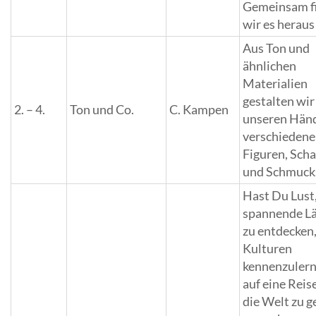
Gemeinsam f
wir es heraus
Aus Ton und
ähnlichen
Materialien
gestalten wir
2. – 4.
Ton und Co.
C. Kampen
unseren Hän
verschiedene
Figuren, Sch
und Schmuck
Hast Du Lust
spannende L
zu entdecken
Kulturen
kennenzuler
auf eine Reis
die Welt zu g