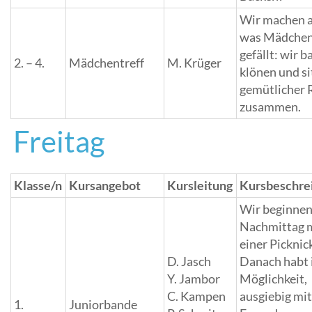
Wir machen a
was Mädche
gefällt: wir b
2. – 4.
Mädchentreff
M. Krüger
klönen und si
gemütlicher
zusammen.
Freitag
Klasse/n
Kursangebot
Kursleitung
Kursbeschre
Wir beginnen
Nachmittag 
einer Picknic
D. Jasch
Danach habt i
Y. Jambor
Möglichkeit,
C. Kampen
ausgiebig mi
1.
Juniorbande