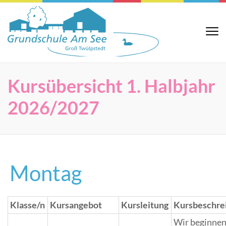
Zum
Inhalt
springen
Grundsch
Website der
(Eingabetaste
Grundschule Am
Am See
See in Groß
drücken)
Twülpstedt
Kursübersicht 1. Halbjahr
2026/2027
Montag
Klasse/n
Kursangebot
Kursleitung
Kursbeschre
Wir beginnen