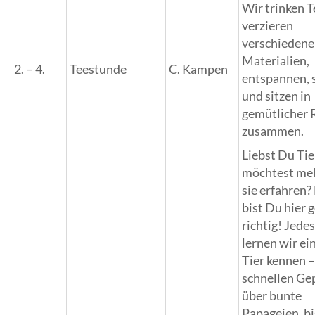
Wir trinken T
verzieren
verschiedene
Materialien,
2. – 4.
Teestunde
C. Kampen
entspannen, 
und sitzen in
gemütlicher
zusammen.
Liebst Du Ti
möchtest me
sie erfahren
bist Du hier 
richtig! Jede
lernen wir ei
Tier kennen 
schnellen Ge
über bunte
Papageien, bi