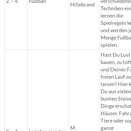
2. – 4.
Fußball
verschiedene
Hillebrand
Techniken ein
lernen die
Spielregeln 
und werden j
Menge Fußba
spielen.
Hast Du Lust
bauen, zu tüf
und Deiner F
freien Lauf z
lassen? Hier 
Du aus viele
bunten Steine
Dinge erscha
Häuser, Fahr
Tiere oder so
M.
ganze