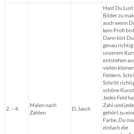
Hast Du Lust,
Bilder zu mal
auch wenn D
kein Profi bis
Dann bist Du
genau richtig
unserem Kur
entstehen au
vielen kleine
Feldern, Schri
Schritt richti
schöne Kuns
Jedes Feld ha
Malen nach
Zahl und jede
2. – 4.
D. Jasch
Zahlen
gehört zu ein
Farbe. Du ma
einfach die