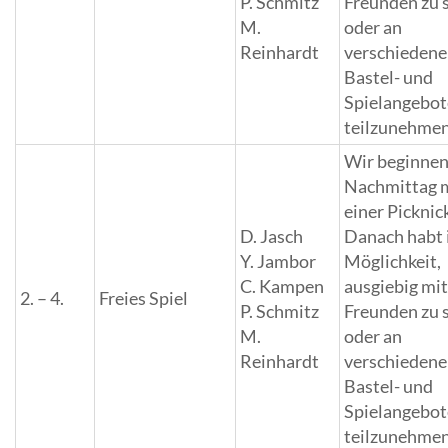
P. Schmitz
Freunden zu 
M.
oder an
Reinhardt
verschieden
Bastel- und
Spielangebo
teilzunehmen
Wir beginnen
Nachmittag 
einer Picknic
D. Jasch
Danach habt i
Y. Jambor
Möglichkeit,
C. Kampen
ausgiebig mi
2. – 4.
Freies Spiel
P. Schmitz
Freunden zu 
M.
oder an
Reinhardt
verschieden
Bastel- und
Spielangebo
teilzunehmen