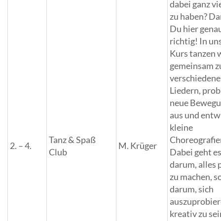
dabei ganz vi
zu haben? Da
Du hier gena
richtig! In u
Kurs tanzen 
gemeinsam z
verschieden
Liedern, prob
neue Beweg
aus und entw
kleine
Tanz & Spaß
Choreografie
2. – 4.
M. Krüger
Club
Dabei geht es
darum, alles 
zu machen, s
darum, sich
auszuprobier
kreativ zu se