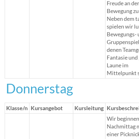
Freude an de
Bewegung zu
Neben dem t
spielen wir l
Bewegungs- 
Gruppenspiel
denen Teamge
Fantasie und
Laune im
Mittelpunkt 
Donnerstag
Klasse/n
Kursangebot
Kursleitung
Kursbeschre
Wir beginnen
Nachmittag 
einer Picknic