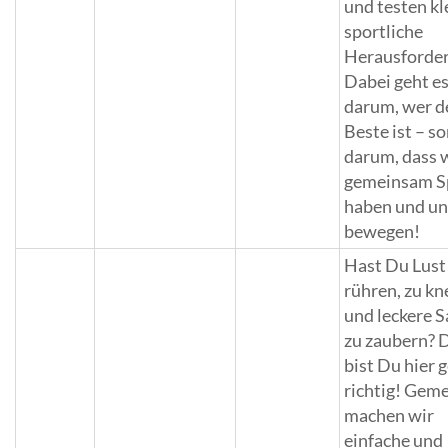
und testen kl
sportliche
Herausforde
Dabei geht es
darum, wer d
Beste ist – s
darum, dass 
gemeinsam 
haben und un
bewegen!
Hast Du Lust
rühren, zu kn
und leckere 
zu zaubern? 
bist Du hier 
richtig! Gem
machen wir
einfache und