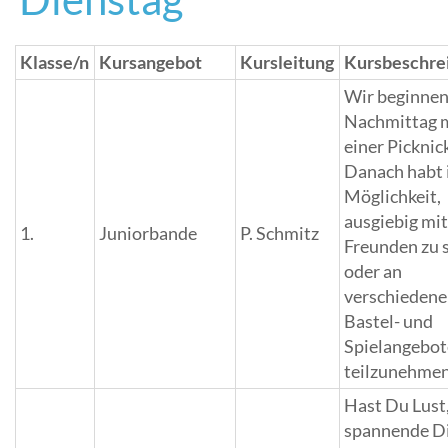
Klasse/n
Kursangebot
Kursleitung
Kursbeschre
Wir beginnen
Nachmittag 
einer Picknic
Danach habt i
Möglichkeit,
ausgiebig mi
1.
Juniorbande
P. Schmitz
Freunden zu 
oder an
verschieden
Bastel- und
Spielangebo
teilzunehmen
Hast Du Lust
spannende D