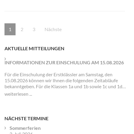
Seitennummerierung
Seite
Seite
Seite
1
2
3
Nächste
der
Beiträge
AKTUELLE MITTEILUNGEN
INFORMATIONEN ZUR EINSCHULUNG AM 15.08.2026
Für die Einschulung der Erstklässler am Samstag, den
15.08.2026 können wir Ihnen die folgenden Zeitabläufe
bekanntgeben. Für die Klassen 1a und 1b sowie 1c und 1d
gibt es jeweils eigene Zeiten und Veranstaltungen.
weiterlesen ...
NÄCHSTE TERMINE
Sommerferien
2. Juli 2026