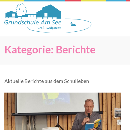
Zum
Inhalt
springen
Grundsch
Website der
(Eingabetaste
Grundschule Am
Am See
See in Groß
drücken)
Twülpstedt
Kategorie:
Berichte
Aktuelle Berichte aus dem Schulleben