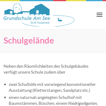
Zum
Inhalt
springen
Grundsch
Website der
(Eingabetaste
Grundschule Am
Am See
See in Groß
drücken)
Twülpstedt
Schulgelände
Neben den Räumlichkeiten des Schulgebäudes
verfügt unsere Schule zudem über
zwei Schulhöfe mit vorwiegend konventioneller
Ausstattung (Kletterstangen, Sandplatz etc.)
einen naturnah angelegten Schulhof mit
Baumstämmen, Büschen, einem
Niedrigseilgarten,