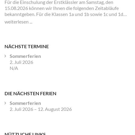
Für die Einschulung der Erstklässler am Samstag, den
15.08.2026 können wir Ihnen die folgenden Zeitabläufe
bekanntgeben. Für die Klassen 1a und 1b sowie 1c und 1d
gibt es jeweils eigene Zeiten und Veranstaltungen.
weiterlesen ...
NÄCHSTE TERMINE
Sommerferien
2. Juli 2026
N/A
DIE NÄCHSTEN FERIEN
Sommerferien
2. Juli 2026
–
12. August 2026
NÜTZLICHE LINKS