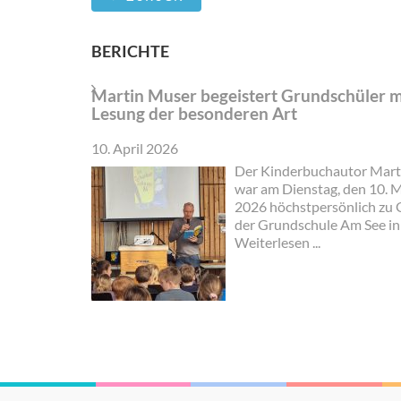
BERICHTE
Martin Muser begeistert Grundschüler m
Lesung der besonderen Art
10. April 2026
Der Kinderbuchautor Mart
war am Dienstag, den 10. 
2026 höchstpersönlich zu 
der Grundschule Am See i
Twülpstedt und bot den Ki
Weiterlesen ...
eine Lesung der besonderen
Herr Muser war extra aus B
angereist und übernachtet
Sisbeck. Mit seinem Klapp
machte er sich dann am Mo
dem Weg in die Grundschu
See.