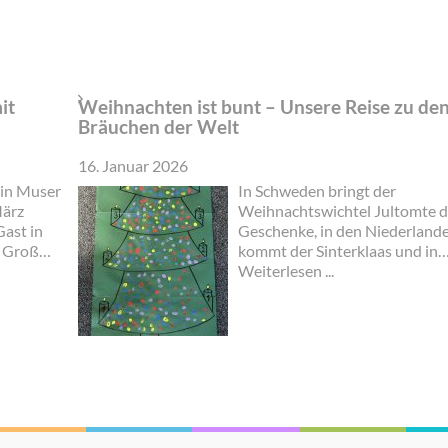
it
Weihnachten ist bunt – Unsere Reise zu de
Bräuchen der Welt
16. Januar 2026
in Muser
In Schweden bringt der
März
Weihnachtswichtel Jultomte d
Gast in
Geschenke, in den Niederland
n Groß
kommt der Sinterklaas und in
ndern
England Father Christmas. In I
Weiterlesen ...
 Art.
wünscht man sich „Buon Natal
erlin
und in Australien „Merry
e in Groß
Christmas“…
rad
rgen auf
le Am