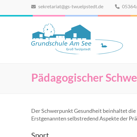
Zum
sekretariat@gs-twuelpstedt.de
05364
Inhalt
springen
(Eingabetaste
drücken)
Grundschule Am See
Website der Grundschule Am See in Groß Twülpstedt
Pädagogischer Schwe
Der Schwerpunkt Gesundheit beinhaltet die
Erstgenannten selbstredend Aspekte der Prä
Sport