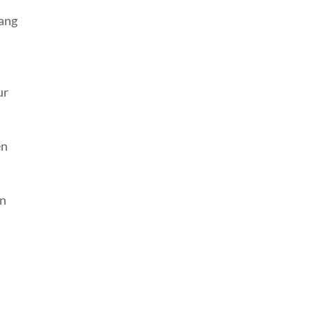
ang
ur
en
en