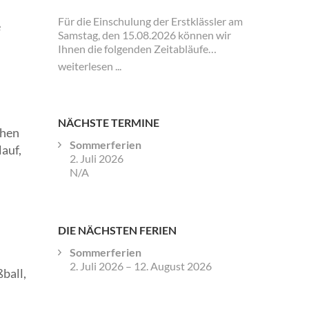
Für die Einschulung der Erstklässler am
e
Samstag, den 15.08.2026 können wir
Ihnen die folgenden Zeitabläufe
bekanntgeben. Für die Klassen 1a und
weiterlesen ...
1b sowie 1c und 1d gibt es jeweils
eigene Zeiten und Veranstaltungen.
NÄCHSTE TERMINE
chen
Sommerferien
auf,
2. Juli 2026
N/A
DIE NÄCHSTEN FERIEN
Sommerferien
2. Juli 2026
–
12. August 2026
ball,