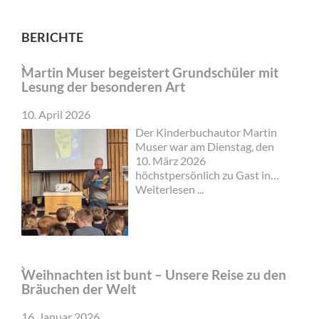
BERICHTE
Martin Muser begeistert Grundschüler mit
Lesung der besonderen Art
10. April 2026
Der Kinderbuchautor Martin
Muser war am Dienstag, den
10. März 2026
höchstpersönlich zu Gast in
der Grundschule Am See in
Weiterlesen ...
Groß Twülpstedt und bot den
Kindern eine Lesung der
besonderen Art. Herr Muser
war extra aus Berlin angereist
und übernachtete in Groß
Weihnachten ist bunt – Unsere Reise zu den
Sisbeck. Mit seinem Klapprad
Bräuchen der Welt
machte er sich dann am
Morgen auf dem Weg in die
16. Januar 2026
Grundschule Am See.