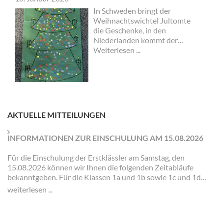
In Schweden bringt der
Weihnachtswichtel Jultomte
die Geschenke, in den
Niederlanden kommt der
Sinterklaas und in England
Weiterlesen ...
Father Christmas. In Italien
wünscht man sich „Buon
Natale“ und in Australien
„Merry Christmas“…
AKTUELLE MITTEILUNGEN
INFORMATIONEN ZUR EINSCHULUNG AM 15.08.2026
Für die Einschulung der Erstklässler am Samstag, den
15.08.2026 können wir Ihnen die folgenden Zeitabläufe
bekanntgeben. Für die Klassen 1a und 1b sowie 1c und 1d
gibt es jeweils eigene Zeiten und Veranstaltungen.
weiterlesen ...