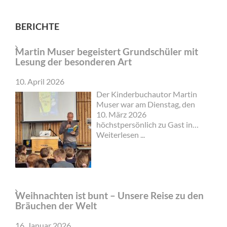
BERICHTE
Martin Muser begeistert Grundschüler mit
Lesung der besonderen Art
10. April 2026
Der Kinderbuchautor Martin
Muser war am Dienstag, den
10. März 2026
höchstpersönlich zu Gast in
der Grundschule Am See in
Weiterlesen ...
Groß Twülpstedt und bot den
Kindern eine Lesung der
besonderen Art. Herr Muser
war extra aus Berlin angereist
und übernachtete in Groß
Weihnachten ist bunt – Unsere Reise zu den
Sisbeck. Mit seinem Klapprad
Bräuchen der Welt
machte er sich dann am
Morgen auf dem Weg in die
16. Januar 2026
Grundschule Am See.