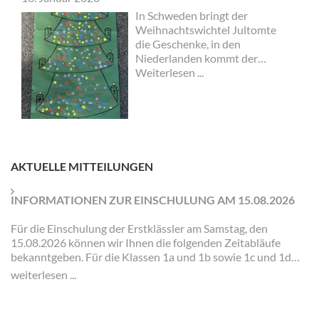
In Schweden bringt der
Weihnachtswichtel Jultomte
die Geschenke, in den
Niederlanden kommt der
Sinterklaas und in England
Weiterlesen ...
Father Christmas. In Italien
wünscht man sich „Buon
Natale“ und in Australien
„Merry Christmas“…
AKTUELLE MITTEILUNGEN
INFORMATIONEN ZUR EINSCHULUNG AM 15.08.2026
Für die Einschulung der Erstklässler am Samstag, den
15.08.2026 können wir Ihnen die folgenden Zeitabläufe
bekanntgeben. Für die Klassen 1a und 1b sowie 1c und 1d
gibt es jeweils eigene Zeiten und Veranstaltungen.
weiterlesen ...