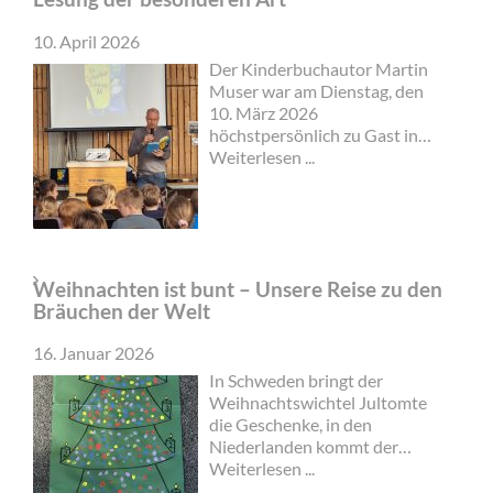
10. April 2026
Der Kinderbuchautor Martin
Muser war am Dienstag, den
10. März 2026
höchstpersönlich zu Gast in
der Grundschule Am See in
Weiterlesen ...
Groß Twülpstedt und bot den
Kindern eine Lesung der
besonderen Art. Herr Muser
war extra aus Berlin angereist
und übernachtete in Groß
Weihnachten ist bunt – Unsere Reise zu den
Sisbeck. Mit seinem Klapprad
Bräuchen der Welt
machte er sich dann am
Morgen auf dem Weg in die
16. Januar 2026
Grundschule Am See.
In Schweden bringt der
Weihnachtswichtel Jultomte
die Geschenke, in den
Niederlanden kommt der
Sinterklaas und in England
Weiterlesen ...
Father Christmas. In Italien