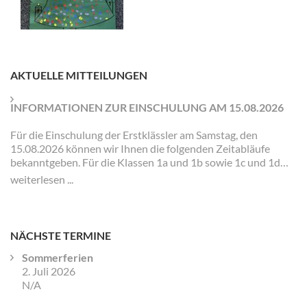
wünscht man sich „Buon
Natale“ und in Australien
„Merry Christmas“…
AKTUELLE MITTEILUNGEN
INFORMATIONEN ZUR EINSCHULUNG AM 15.08.2026
Für die Einschulung der Erstklässler am Samstag, den
15.08.2026 können wir Ihnen die folgenden Zeitabläufe
bekanntgeben. Für die Klassen 1a und 1b sowie 1c und 1d
gibt es jeweils eigene Zeiten und Veranstaltungen.
weiterlesen ...
NÄCHSTE TERMINE
Sommerferien
2. Juli 2026
N/A