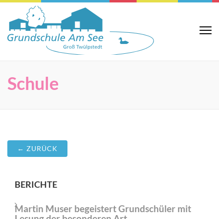
Zum
Inhalt
springen
Grundsch
Website der
(Eingabetaste
Grundschule Am
Am See
See in Groß
drücken)
Twülpstedt
Schule
← ZURÜCK
BERICHTE
Martin Muser begeistert Grundschüler mit
Lesung der besonderen Art